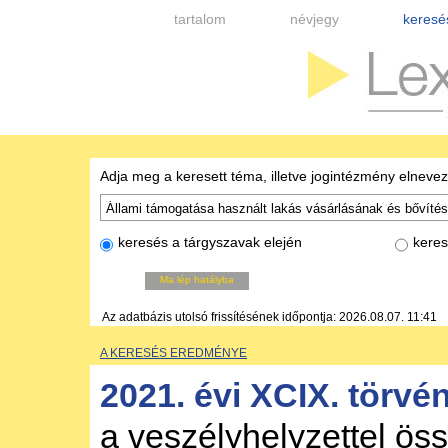
tartalom
névjegy
keresé
Adja meg a keresett téma, illetve jogintézmény elneve
keresés a tárgyszavak elején
keres
Ma lép hatályba
Az adatbázis utolsó frissítésének időpontja: 2026.08.07. 11:41
A KERESÉS EREDMÉNYE
2021. évi XCIX. törvé
a veszélyhelyzettel ös