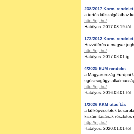
238/2017 Korm. rendelet
a tartós külszolgálathoz k
http://njt.hu/
Hatályos: 2017.08.19-tól
172/2012 Korm. rendelet 
Hozzáférés a magyar jog
http://njt.hu/
Hatályos: 2017.08.01-ig
4/2025 EUM rendelet
a Magyarország Európai Uni
egészségügyi alkalmassági
http://njt.hu/
Hatályos: 2016.08.01-tól
1/2026 KKM utasítás
a külképviseletek besorolá
kiszámításának részletes 
http://njt.hu/
Hatályos: 2020.01.01-tól