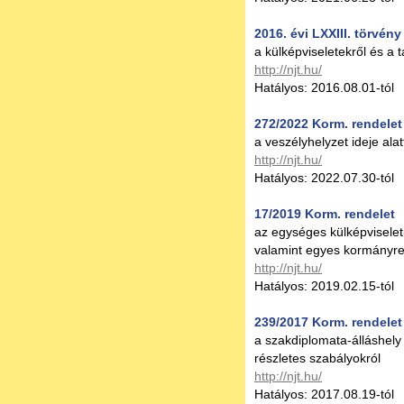
2016. évi LXXIII. törvény
a külképviseletekről és a t
http://njt.hu/
Hatályos: 2016.08.01-tól
272/2022 Korm. rendelet
a veszélyhelyzet ideje ala
http://njt.hu/
Hatályos: 2022.07.30-tól
17/2019 Korm. rendelet
az egységes külképviselet
valamint egyes kormányre
http://njt.hu/
Hatályos: 2019.02.15-tól
239/2017 Korm. rendelet
a szakdiplomata-álláshely
részletes szabályokról
http://njt.hu/
Hatályos: 2017.08.19-tól