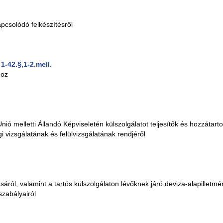
apcsolódó felkészítésről
1-42.§,1-2.mell.
hoz
ó melletti Állandó Képviseletén külszolgálatot teljesítők és hozzátarto
 vizsgálatának és felülvizsgálatának rendjéről
sáról, valamint a tartós külszolgálaton lévőknek járó deviza-alapilletmé
szabályairól