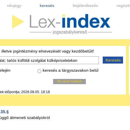
névjegy
keresés
bejelentkezés
regiszt
 illetve jogintézmény elnevezését vagy kezdőbetűit!
Keresés
elején
keresés a tárgyszavakon belül
Ma veszti hatályát
nek időpontja: 2026.08.05. 18:18
135.§
függő átmeneti szabályokról