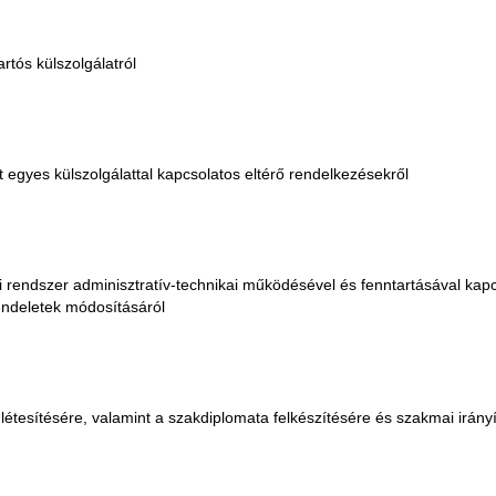
artós külszolgálatról
tt egyes külszolgálattal kapcsolatos eltérő rendelkezésekről
i rendszer adminisztratív-technikai működésével és fenntartásával kapc
ndeletek módosításáról
 létesítésére, valamint a szakdiplomata felkészítésére és szakmai irán