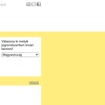
ráció
Válassza ki melyik
jogrendszerben kíván
keresni!
VISSZA