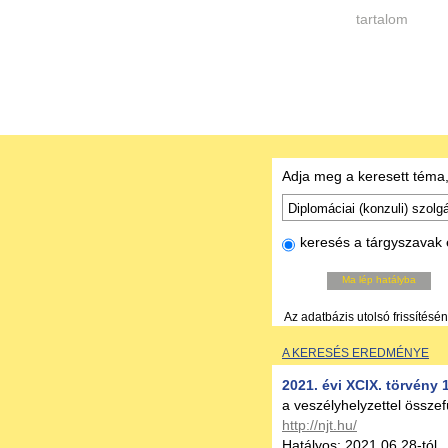
tartalom
Adja meg a keresett téma,
keresés a tárgyszavak 
Ma lép hatályba
Az adatbázis utolsó frissítésé
A KERESÉS EREDMÉNYE
2021. évi XCIX. törvény 
a veszélyhelyzettel össze
http://njt.hu/
Hatályos: 2021.06.28-tól