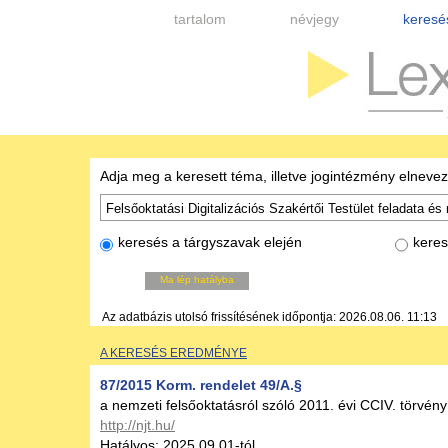
tartalom
névjegy
keresé
Adja meg a keresett téma, illetve jogintézmény elneve
keresés a tárgyszavak elején
keres
Ma lép hatályba
Az adatbázis utolsó frissítésének időpontja: 2026.08.06. 11:13
A KERESÉS EREDMÉNYE
87/2015 Korm. rendelet 49/A.§
a nemzeti felsőoktatásról szóló 2011. évi CCIV. törvé
http://njt.hu/
Hatályos: 2025.09.01-tól