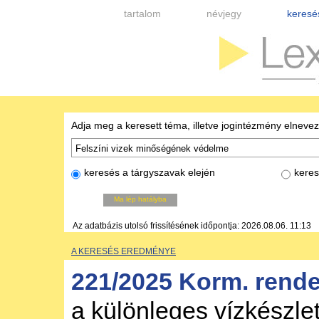
tartalom
névjegy
keresé
Adja meg a keresett téma, illetve jogintézmény elneve
keresés a tárgyszavak elején
keres
Ma lép hatályba
Az adatbázis utolsó frissítésének időpontja: 2026.08.06. 11:13
A KERESÉS EREDMÉNYE
221/2025 Korm. rende
a különleges vízkészlet