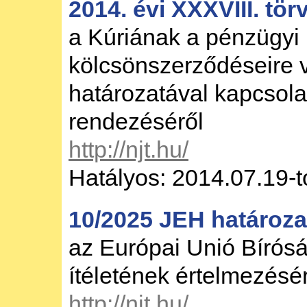
2014. évi XXXVIII. tör
a Kúriának a pénzügyi
kölcsönszerződéseire 
határozatával kapcsol
rendezéséről
http://njt.hu/
Hatályos: 2014.07.19-t
10/2025 JEH határoza
az Európai Unió Bírós
ítéletének értelmezésé
http://njt.hu/