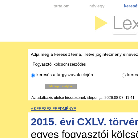
tartalom
névjegy
keresé
Adja meg a keresett téma, illetve jogintézmény elneve
keresés a tárgyszavak elején
keres
Ma lép hatályba
Az adatbázis utolsó frissítésének időpontja: 2026.08.07. 11:41
A KERESÉS EREDMÉNYE
2015. évi CXLV. törvé
egyes fogyasztói kölc