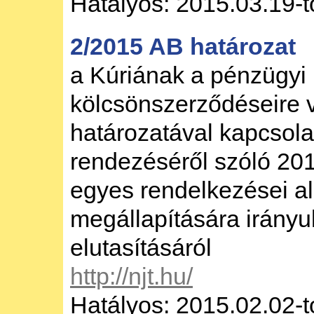
Hatályos: 2015.03.19-t
2/2015 AB határozat
a Kúriának a pénzügyi
kölcsönszerződéseire 
határozatával kapcsol
rendezéséről szóló 201
egyes rendelkezései a
megállapítására irány
elutasításáról
http://njt.hu/
Hatályos: 2015.02.02-t