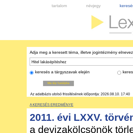
tartalom
névjegy
keresé
Adja meg a keresett téma, illetve jogintézmény elneve
keresés a tárgyszavak elején
keres
Ma lép hatályba
Az adatbázis utolsó frissítésének időpontja: 2026.08.10. 17:40
A KERESÉS EREDMÉNYE
2011. évi LXXV. törvé
a devizakölcsönök törl