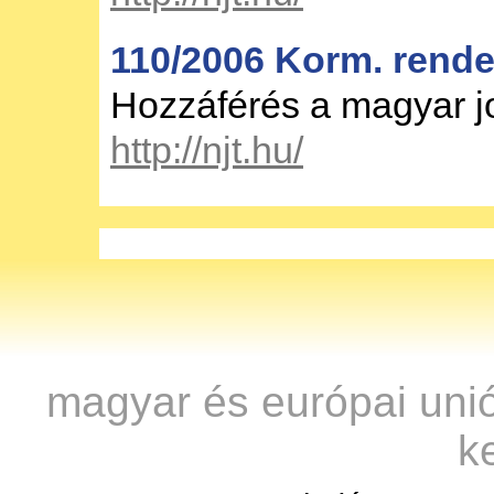
110/2006 Korm. rendel
Hozzáférés a magyar 
http://njt.hu/
magyar és európai uni
k