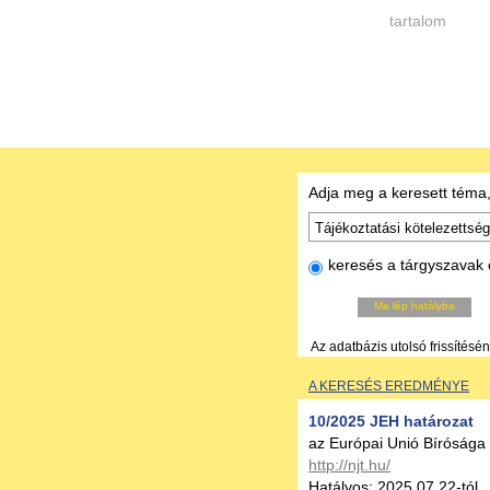
tartalom
Adja meg a keresett téma,
keresés a tárgyszavak 
Ma lép hatályba
Az adatbázis utolsó frissítésé
A KERESÉS EREDMÉNYE
10/2025 JEH határozat
az Európai Unió Bírósága
http://njt.hu/
Hatályos: 2025.07.22-tól