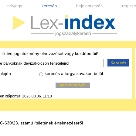
névjegy
keresés
bejelentkezés
regiszt
 illetve jogintézmény elnevezését vagy kezdőbetűit!
Keresés
elején
keresés a tárgyszavakon belül
Ma veszti hatályát
nek időpontja: 2026.08.06. 11:13
 C-630/23. számú ítéletének értelmezéséről