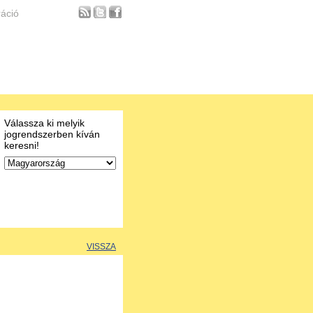
ráció
Válassza ki melyik
jogrendszerben kíván
keresni!
VISSZA