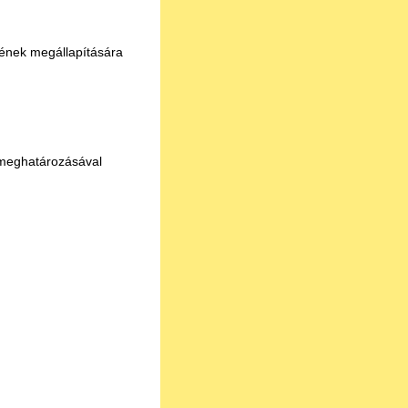
gének megállapítására
k meghatározásával