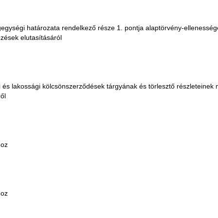
ogegységi határozata rendelkező része 1. pontja alaptörvény-ellenessé
zések elutasításáról
i és lakossági kölcsönszerződések tárgyának és törlesztő részleteine
ől
hoz
hoz